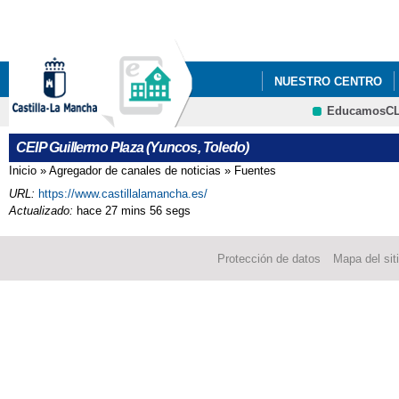
Pa
co
pri
NUESTRO CENTRO
EducamosC
CRFP
CEIP Guillermo Plaza (Yuncos, Toledo)
Inicio
»
Agregador de canales de noticias
»
Fuentes
Se encuentra usted aquí
URL:
https://www.castillalamancha.es/
Actualizado:
hace 27 mins 56 segs
Protección de datos
Mapa del sit