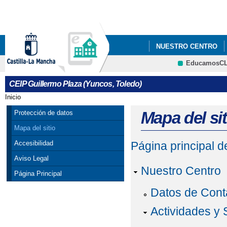
Pa
co
pri
NUESTRO CENTRO
EducamosC
CRFP
CEIP Guillermo Plaza (Yuncos, Toledo)
Inicio
Se encuentra usted aquí
Mapa del sit
Protección de datos
Mapa del sitio
Accesibilidad
Página principal 
Aviso Legal
Nuestro Centro
Página Principal
Datos de Cont
Actividades y 