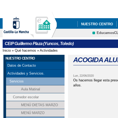
Pa
co
pri
NUESTRO CENTRO
EducamosC
CRFP
CEIP Guillermo Plaza (Yuncos, Toledo)
Inicio
»
Qué hacemos
»
Actividades
Se encuentra usted aquí
ACOGIDA AL
NUESTRO CENTRO
Datos de Contacto
Actividades y Servicios.
Lun, 22/06/2020
Os hacemos llegar esta pres
Servicios
años.
Aula Matinal
Comedor escolar
MENÚ DIETAS MARZO
MENÚ MARZO