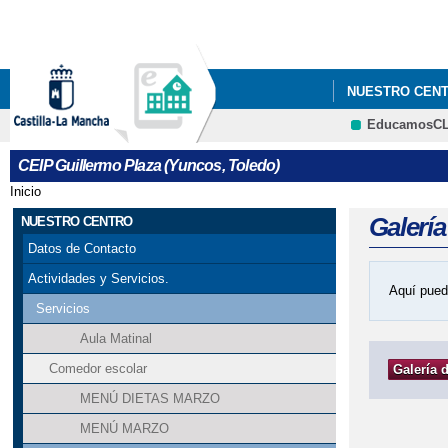
NUESTRO CEN
EducamosC
CEIP Guillermo Plaza (Yuncos, Toledo)
Inicio
Se encuentra usted aquí
Galerí
NUESTRO CENTRO
Datos de Contacto
Actividades y Servicios.
Aquí pued
Servicios
Aula Matinal
Comedor escolar
Galería 
MENÚ DIETAS MARZO
MENÚ MARZO