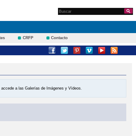
Search this site
Formulario de
búsqueda
tes
CRFP
Contacto
os accede a las Galerías de Imágenes y Vídeos.