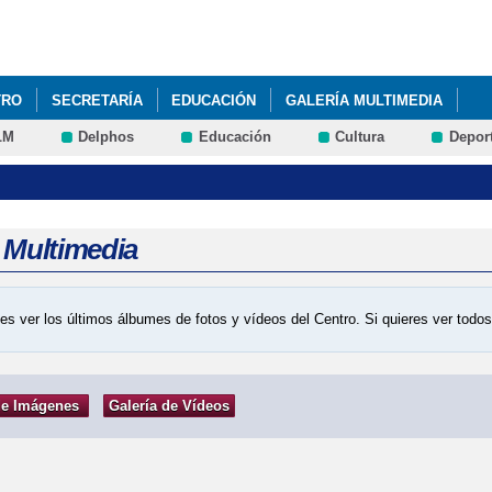
Pasar al
contenido
principal
TRO
SECRETARÍA
EDUCACIÓN
GALERÍA MULTIMEDIA
LM
Delphos
Educación
Cultura
Depor
a Multimedia
es ver los últimos álbumes de fotos y vídeos del Centro. Si quieres ver tod
de Imágenes
Galería de Vídeos