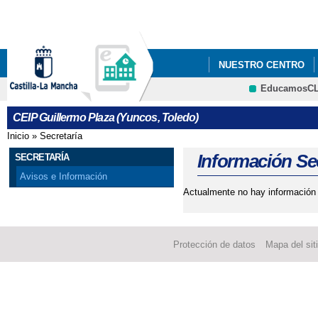
Pa
co
pri
NUESTRO CENTRO
EducamosC
CRFP
CEIP Guillermo Plaza (Yuncos, Toledo)
Inicio
»
Secretaría
Se encuentra usted aquí
Información Sec
SECRETARÍA
Avisos e Información
Actualmente no hay información d
Protección de datos
Mapa del sit