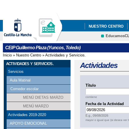
Pa
co
pri
NUESTRO CENTRO
EducamosC
CRFP
CEIP Guillermo Plaza (Yuncos, Toledo)
Inicio
»
Nuestro Centro
»
Actividades y Servicios.
Se encuentra usted aquí
Actividades
ACTIVIDADES Y SERVICIOS.
Servicios
Aula Matinal
Título
Comedor escolar
contiene
MENÚ DIETAS MARZO
Fecha de la Actividad
MENÚ MARZO
Fecha
Actividades 2019-2020
E.g., 09/08/2026
mayor o igual que (si desea ver 
APOYO EMOCIONAL