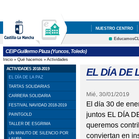
Pa
co
pri
NUESTRO CENTRO
EducamosC
CRFP
CEIP Guillermo Plaza (Yuncos, Toledo)
Inicio
»
Qué hacemos
»
Actividades
Se encuentra usted aquí
ACTIVIDADES 2018-2019
EL DÍA DE 
EL DÍA DE LA PAZ
TARTAS SOLIDARIAS
Mié, 30/01/2019
CARRERA SOLIDARIA
El día 30 de en
FESTIVAL NAVIDAD 2018-2019
juntos EL DÍA D
PAINTGOLD
queremos contrib
TALLER DE ESGRIMA
UN MINUTO DE SILENCIO POR
conviertan en i
LAURA