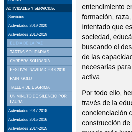
entendimiento en
ACTIVIDADES Y SERVICIOS.
formación, raza, 
Servicios
Intentado que est
Actividades 2019-2020
Actividades 2018-2019
sociedad, educán
EL DÍA DE LA PAZ
buscando el des
TARTAS SOLIDARIAS
de las capacida
CARRERA SOLIDARIA
necesarias para 
FESTIVAL NAVIDAD 2018-2019
activa.
PAINTGOLD
TALLER DE ESGRIMA
Por todo ello, he
UN MINUTO DE SILENCIO POR
través de la edu
LAURA
Actividades 2017-2018
concienciación d
Actividades 2015-2016
construcción de
Actividades 2014-2015