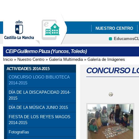
Pa
co
pri
NUESTRO CENTRO
EducamosC
CRFP
CEIP Guillermo Plaza (Yuncos, Toledo)
Inicio
»
Nuestro Centro
»
Galería Multimedia
»
Galería de Imágenes
Se encuentra usted aquí
CONCURSO LO
ACTIVIDADES 2014-2015
CONCURSO LOGO BIBLIOTECA
2014-2015
DÍA DE LA DISCAPACIDAD 2014-
2015
DÍA DE LA MÚSICA JUNIO 2015
FIESTA DE LOS REYES MAGOS
2014-2015
Fotografías