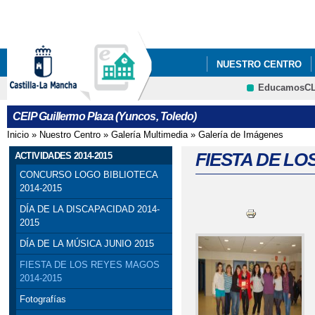
Pa
co
pri
NUESTRO CENTRO
EducamosC
CRFP
CEIP Guillermo Plaza (Yuncos, Toledo)
Inicio
»
Nuestro Centro
»
Galería Multimedia
»
Galería de Imágenes
Se encuentra usted aquí
FIESTA DE LO
ACTIVIDADES 2014-2015
CONCURSO LOGO BIBLIOTECA
2014-2015
DÍA DE LA DISCAPACIDAD 2014-
2015
DÍA DE LA MÚSICA JUNIO 2015
FIESTA DE LOS REYES MAGOS
2014-2015
Fotografías