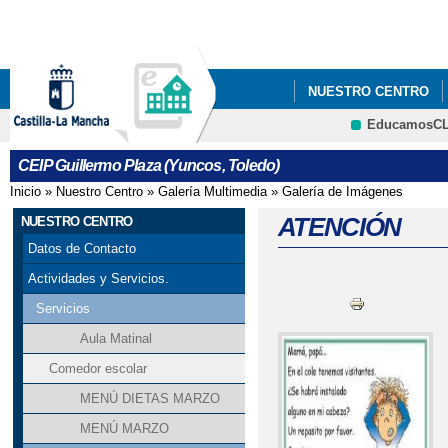
Pa
co
pri
NUESTRO CENTRO
EducamosC
CRFP
CEIP Guillermo Plaza (Yuncos, Toledo)
Inicio
»
Nuestro Centro
»
Galería Multimedia
»
Galería de Imágenes
Se encuentra usted aquí
ATENCIÓN
NUESTRO CENTRO
Datos de Contacto
Actividades y Servicios.
Servicios
Aula Matinal
Comedor escolar
MENÚ DIETAS MARZO
MENÚ MARZO